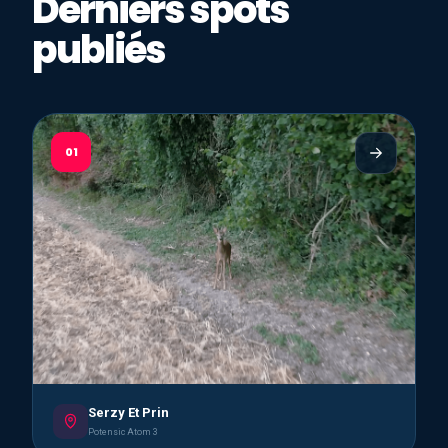
Derniers spots
publiés
01
Serzy Et Prin
Potensic Atom 3