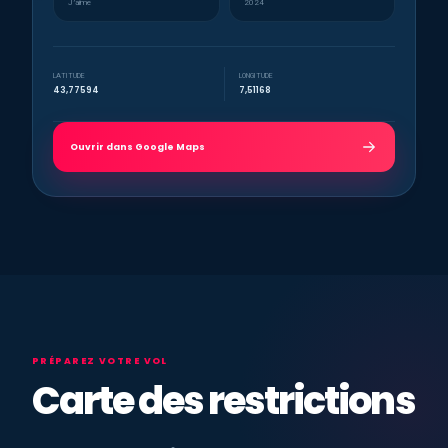
J’aime
2024
LATITUDE
LONGITUDE
43,77594
7,51168
Ouvrir dans Google Maps
PRÉPAREZ VOTRE VOL
Carte des restrictions