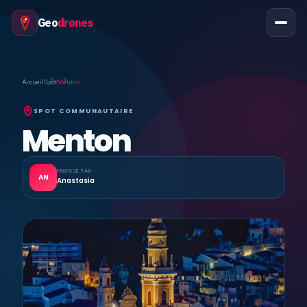
Geo
drones
Accueil
Spot
Menton
SPOT COMMUNAUTAIRE
Menton
PROPOSÉ PAR
AN
Anastasia