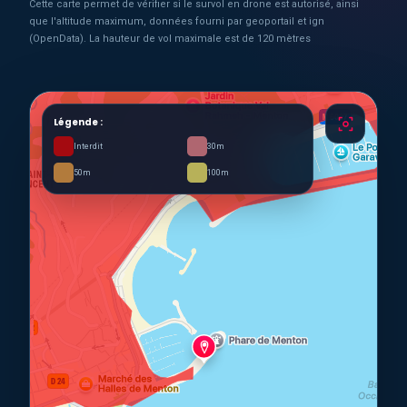
Cette carte permet de vérifier si le survol en drone est autorisé, ainsi
que l'altitude maximum, données fourni par geoportail et ign
(OpenData). La hauteur de vol maximale est de 120 mètres
Légende :
Interdit
30m
50m
100m