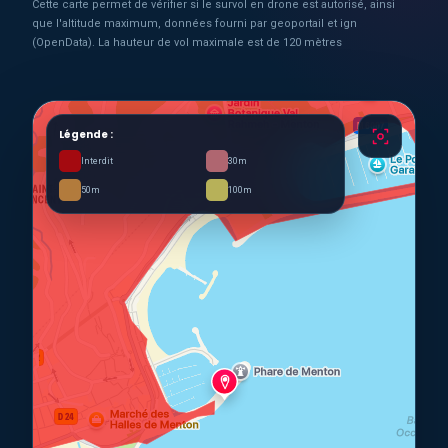
Cette carte permet de vérifier si le survol en drone est autorisé, ainsi
que l'altitude maximum, données fourni par geoportail et ign
(OpenData). La hauteur de vol maximale est de 120 mètres
Légende :
Interdit
30m
50m
100m