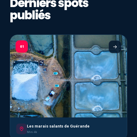
Derniers spots
publiés
01
Les marais salants de Guérande
Mini 4k