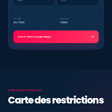
J’aime
2024
LATITUDE
LONGITUDE
43,77583
7,51162
Ouvrir dans Google Maps
PRÉPAREZ VOTRE VOL
Carte des restrictions