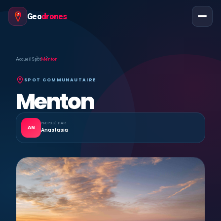
Geo
drones
Accueil
Spot
Menton
SPOT COMMUNAUTAIRE
Menton
PROPOSÉ PAR
AN
Anastasia