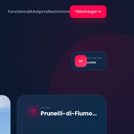
Fonctionnalités
Spots
Restrictions
Télécharger
PROPOSÉ PAR
LU
Lucas
LE SPOT
Prunelli-di-Fiumorbo