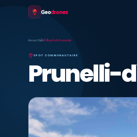
Geo
drones
Accueil
Spot
Prunelli-di-Fiumorbo
SPOT COMMUNAUTAIRE
Prunelli-