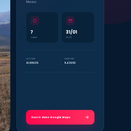
Marais
7
31/01
J’aime
2024
LATITUDE
LONGITUDE
41,98605
9,43695
Ouvrir dans Google Maps