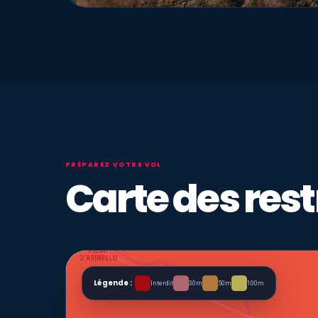
PRÉPAREZ VOTRE VOL
Carte des rest
Légende :
Interdit
30m
50m
100m