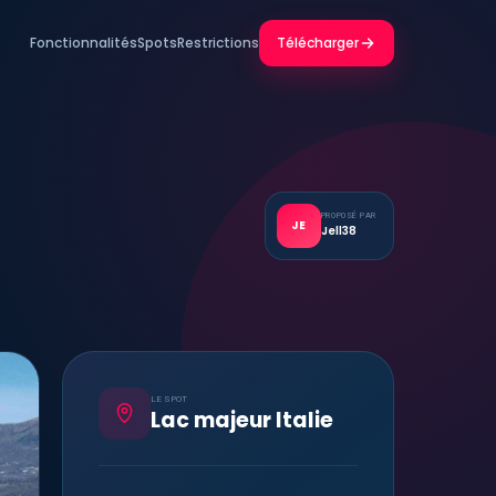
Fonctionnalités
Spots
Restrictions
Télécharger
PROPOSÉ PAR
JE
Jell38
LE SPOT
Lac majeur Italie