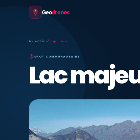
Geo
drones
Accueil
Spot
Lac majeur Italie
SPOT COMMUNAUTAIRE
Lac majeur