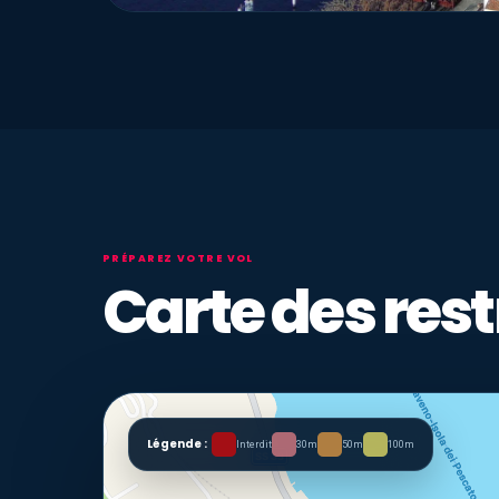
PRÉPAREZ VOTRE VOL
Carte des rest
Légende :
Interdit
30m
50m
100m