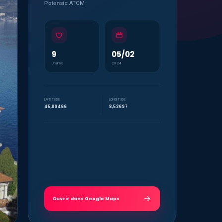
Potensic ATOM
9
05/02
J’aime
2024
LATITUDE
LONGITUDE
45,89466
8,52697
Ouvrir dans Google Maps