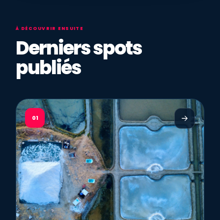
À DÉCOUVRIR ENSUITE
Derniers spots
publiés
01