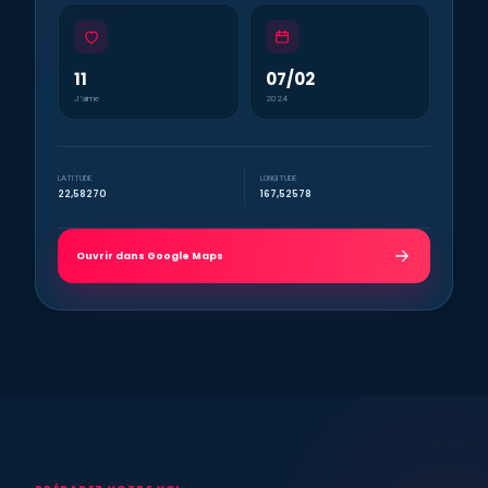
11
07/02
J’aime
2024
LATITUDE
LONGITUDE
22,58270
167,52578
Ouvrir dans Google Maps