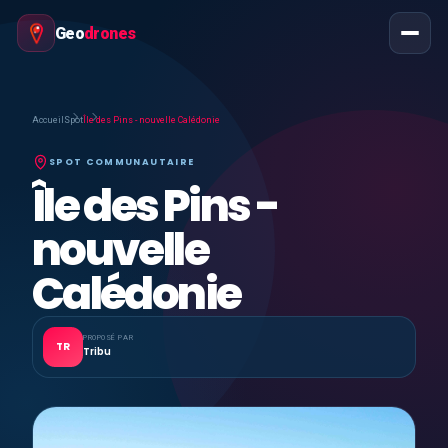
Geo
drones
Accueil
Spot
Île des Pins - nouvelle Calédonie
SPOT COMMUNAUTAIRE
Île des Pins -
nouvelle
Calédonie
PROPOSÉ PAR
TR
Tribu