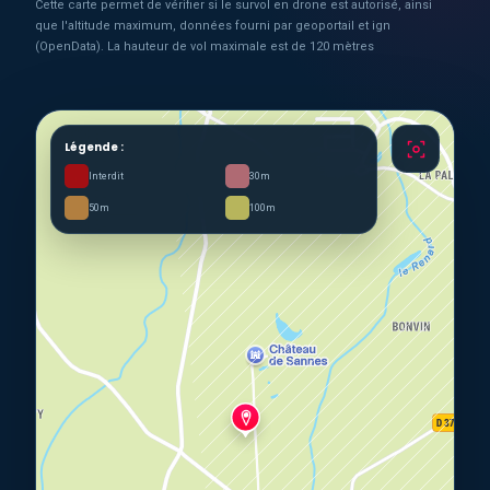
Cette carte permet de vérifier si le survol en drone est autorisé, ainsi
que l'altitude maximum, données fourni par geoportail et ign
(OpenData). La hauteur de vol maximale est de 120 mètres
Légende :
Interdit
30m
50m
100m