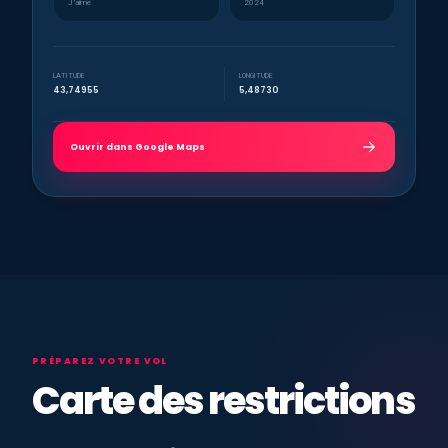
J’aime
2024
LATITUDE
LONGITUDE
43,74955
5,48730
Ouvrir dans Google Maps
PRÉPAREZ VOTRE VOL
Carte des restrictions