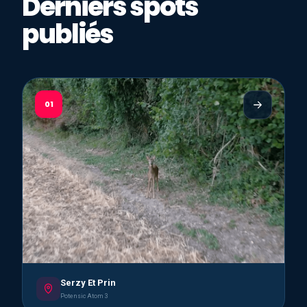
Derniers spots
publiés
01
Serzy Et Prin
Potensic Atom 3