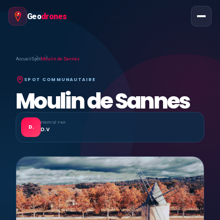
Geo
drones
Accueil
Spot
Moulin de Sannes
SPOT COMMUNAUTAIRE
Moulin de Sannes
PROPOSÉ PAR
D.
D.V