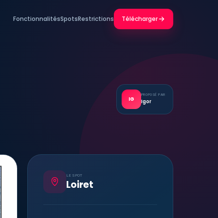
Fonctionnalités
Spots
Restrictions
Télécharger
PROPOSÉ PAR
IG
Igor
LE SPOT
Loiret