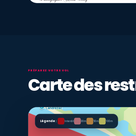
PRÉPAREZ VOTRE VOL
Carte des rest
Légende :
Interdit
30m
50m
100m