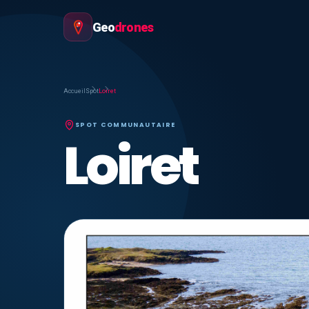
Geo
drones
Accueil
Spot
Loiret
SPOT COMMUNAUTAIRE
Loiret