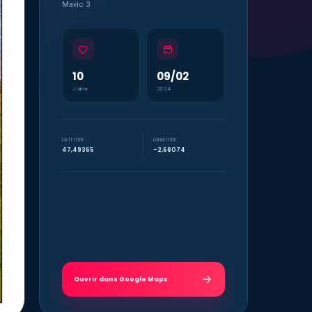
Mavic 3
10
09/02
J’aime
2024
LATITUDE
LONGITUDE
47,49365
-2,68074
Ouvrir dans Google Maps