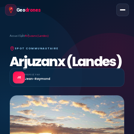
Geo
drones
Accueil
Spot
Arjuzanx (Landes)
SPOT COMMUNAUTAIRE
Arjuzanx (Landes)
PROPOSÉ PAR
JE
Jean-Raymond