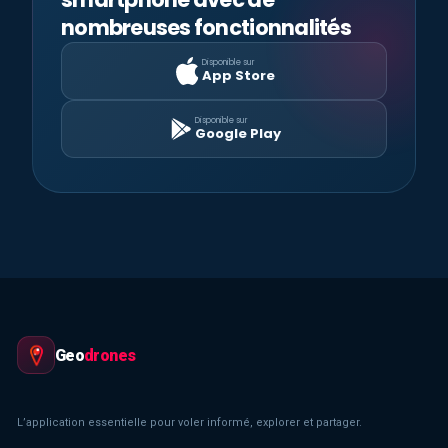
nombreuses fonctionnalités
Disponible sur
App Store
Disponible sur
Google Play
Geo
drones
L’application essentielle pour voler informé, explorer et partager.