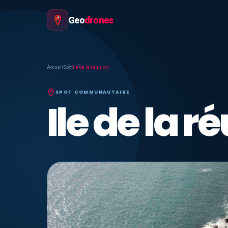
Geo
drones
Accueil
Spot
Ile de la réunion
SPOT COMMUNAUTAIRE
Ile de la r