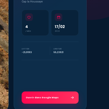
Cap la Houssaye
4
17/02
J’aime
2024
LATITUDE
LONGITUDE
-21,01913
55,23921
Ouvrir dans Google Maps