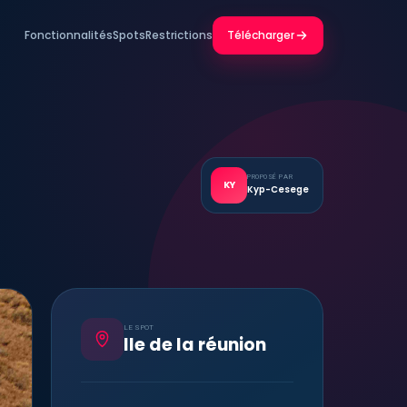
Fonctionnalités
Spots
Restrictions
Télécharger
PROPOSÉ PAR
KY
Kyp-Cesege
LE SPOT
Ile de la réunion