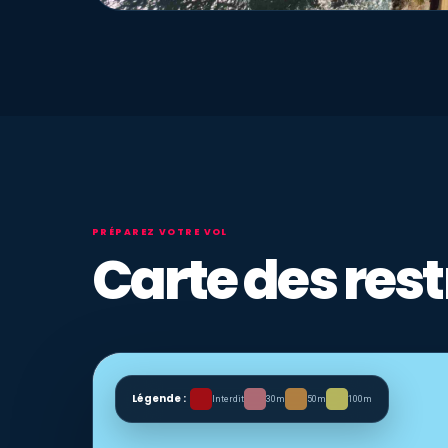
PRÉPAREZ VOTRE VOL
Carte des rest
Légende :
Interdit
30m
50m
100m