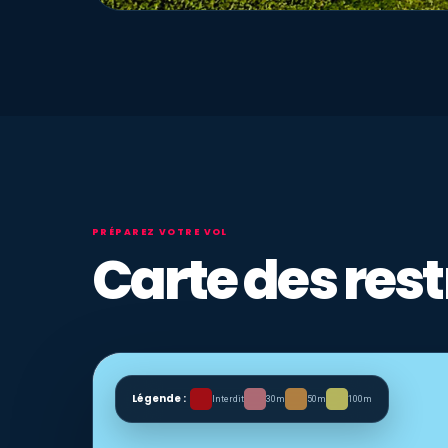
PRÉPAREZ VOTRE VOL
Carte des rest
Légende :
Interdit
30m
50m
100m