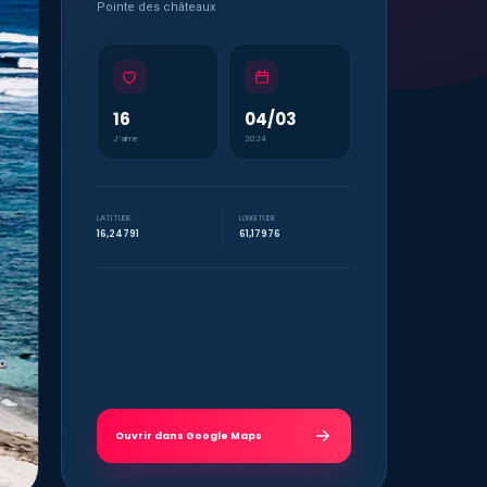
Pointe des châteaux
16
04/03
J’aime
2024
LATITUDE
LONGITUDE
16,24791
61,17976
Ouvrir dans Google Maps