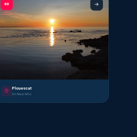
03
Plouescat
DJI Mavic Mini