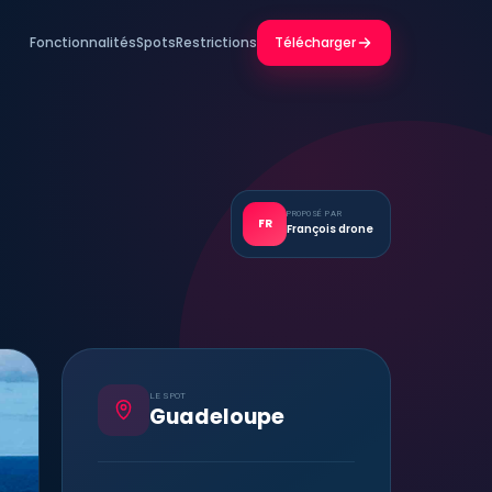
Fonctionnalités
Spots
Restrictions
Télécharger
PROPOSÉ PAR
FR
François drone
LE SPOT
Guadeloupe