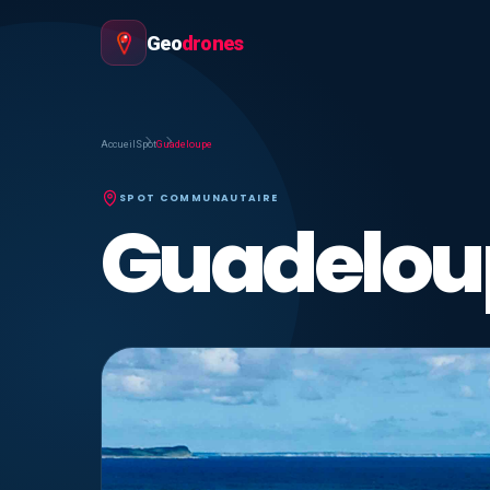
Geo
drones
Accueil
Spot
Guadeloupe
SPOT COMMUNAUTAIRE
Guadelou