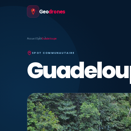
Geo
drones
Accueil
Spot
Guadeloupe
SPOT COMMUNAUTAIRE
Guadelou