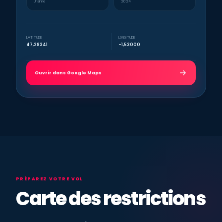
J’aime
2024
LATITUDE
LONGITUDE
47,28341
-1,53000
Ouvrir dans Google Maps
PRÉPAREZ VOTRE VOL
Carte des restrictions