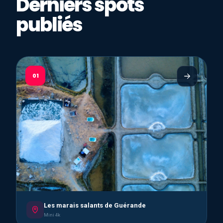
Derniers spots
publiés
01
Les marais salants de Guérande
Mini 4k