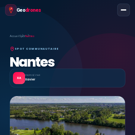
Geo
drones
Accueil
Spot
Nantes
SPOT COMMUNAUTAIRE
Nantes
PROPOSÉ PAR
XA
Xavier