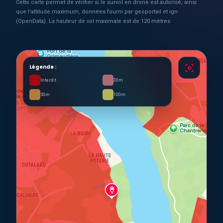
Cette carte permet de vérifier si le survol en drone est autorisé, ainsi
que l'altitude maximum, données fourni par geoportail et ign
(OpenData). La hauteur de vol maximale est de 120 mètres
Légende :
Interdit
30m
50m
100m