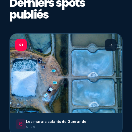
Derniers spots
publiés
01
Les marais salants de Guérande
Mini 4k