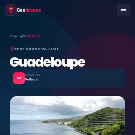
Geo
drones
Accueil
Spot
Guadeloupe
SPOT COMMUNAUTAIRE
Guadeloupe
PROPOSÉ PAR
VA
Valbouli