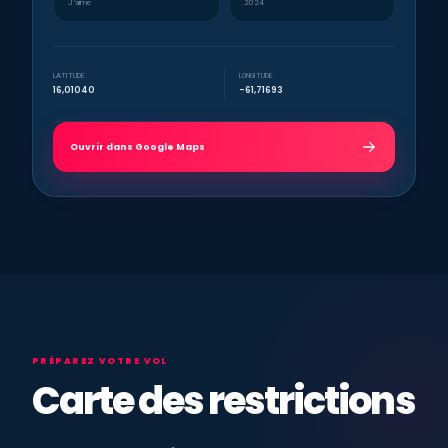
J’aime
2024
LATITUDE
LONGITUDE
16,01040
-61,71693
Ouvrir dans Google Maps
PRÉPAREZ VOTRE VOL
Carte des restrictions