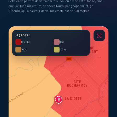
Cette carte permet de vérifier si le survol en drone est autorisé, ainsi
que l'altitude maximum, données fourni par geoportail et ign
(OpenData). La hauteur de vol maximale est de 120 mètres
Légende :
Interdit
30m
50m
100m