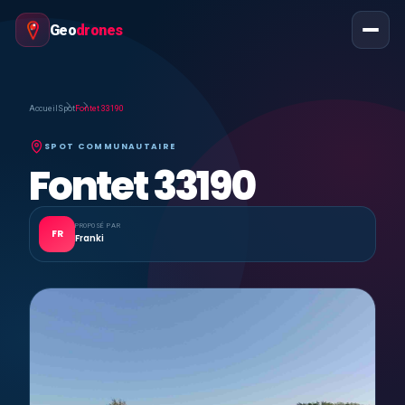
Geo
drones
Accueil
Spot
Fontet 33190
SPOT COMMUNAUTAIRE
Fontet 33190
PROPOSÉ PAR
FR
Franki