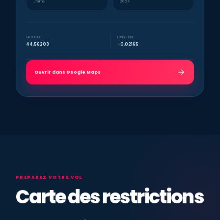
J’aime
2024
LATITUDE
LONGITUDE
44,56203
-0,02165
Ouvrir dans Google Maps
PRÉPAREZ VOTRE VOL
Carte des restrictions