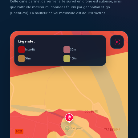
Cette carte permet de vérifier si le survol en drone est autorisé, ainsi
que l'altitude maximum, données fourni par geoportail et ign
(OpenData). La hauteur de vol maximale est de 120 mètres
Légende :
Interdit
30m
50m
100m