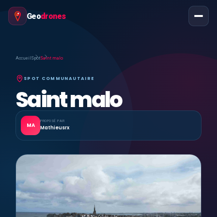
Geo
drones
Accueil
Spot
Saint malo
SPOT COMMUNAUTAIRE
Saint malo
PROPOSÉ PAR
MA
Mathieusrx