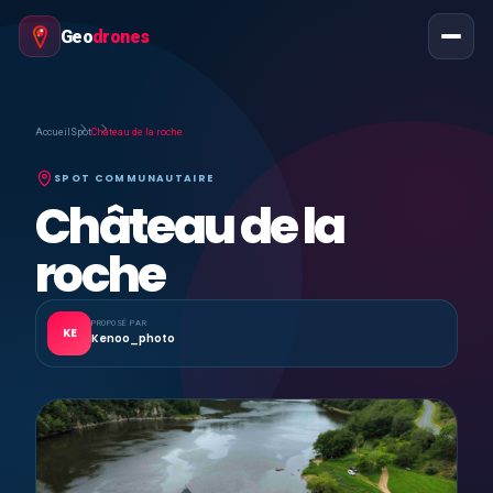
Geo
drones
Accueil
Spot
Château de la roche
SPOT COMMUNAUTAIRE
Château de la
roche
PROPOSÉ PAR
KE
Kenoo_photo