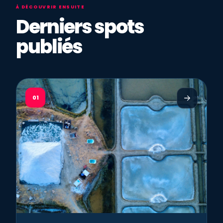
À DÉCOUVRIR ENSUITE
Derniers spots
publiés
01