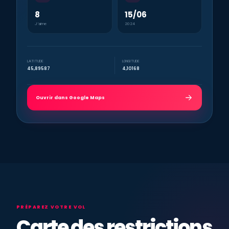
8
15/06
J’aime
2024
LATITUDE
LONGITUDE
45,89587
4,10168
Ouvrir dans Google Maps
PRÉPAREZ VOTRE VOL
Carte des restrictions