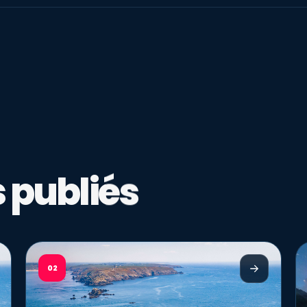
 publiés
02