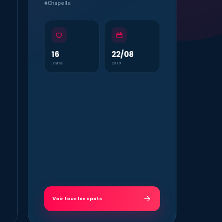
#Chapelle
16
22/08
J’aime
2019
Voir tous les spots