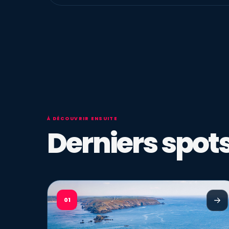
À DÉCOUVRIR ENSUITE
Derniers spots
01