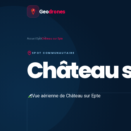
Geo
drones
Accueil
Spot
Château sur Epte
SPOT COMMUNAUTAIRE
Château s