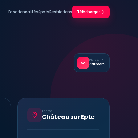
Fonctionnalités
Spots
Restrictions
Télécharger
PROPOSÉ PAR
CA
Calimero
LE SPOT
Château sur Epte