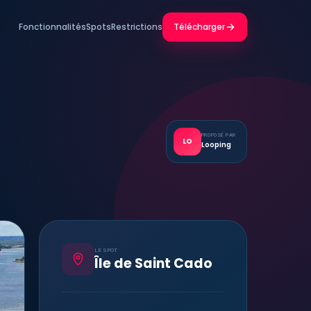
Fonctionnalités
Spots
Restrictions
Télécharger
PROPOSÉ PAR
LO
Looping
LE SPOT
Île de Saint Cado