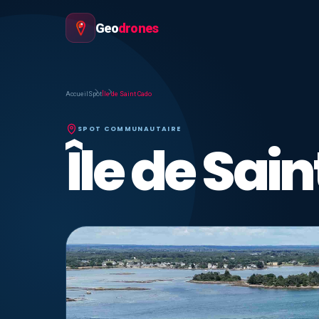
Geo
drones
Accueil
Spot
Île de Saint Cado
SPOT COMMUNAUTAIRE
Île de Sai