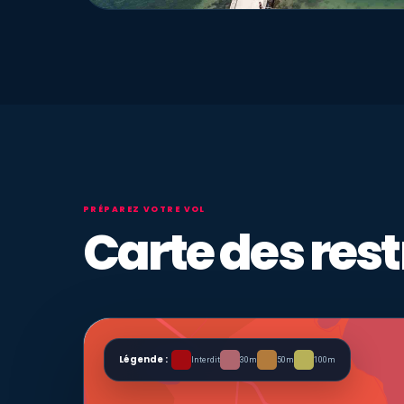
PRÉPAREZ VOTRE VOL
Carte des rest
Légende :
Interdit
30m
50m
100m