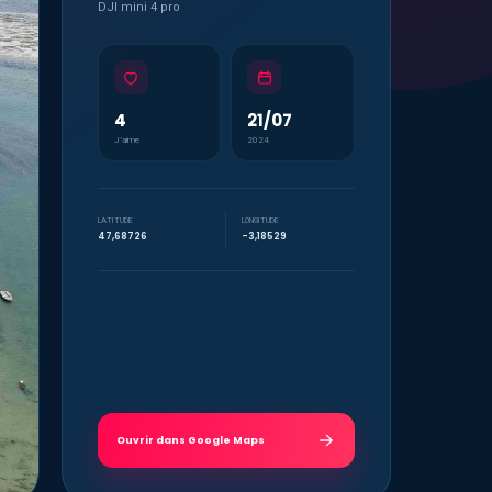
DJI mini 4 pro
4
21/07
J’aime
2024
LATITUDE
LONGITUDE
47,68726
-3,18529
Ouvrir dans Google Maps