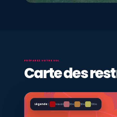
PRÉPAREZ VOTRE VOL
Carte des rest
Légende :
Interdit
30m
50m
100m