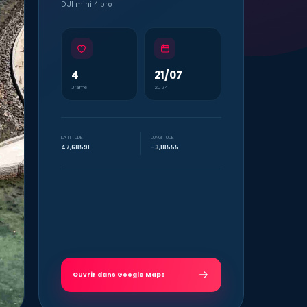
DJI mini 4 pro
4
21/07
J’aime
2024
LATITUDE
LONGITUDE
47,68591
-3,18555
Ouvrir dans Google Maps