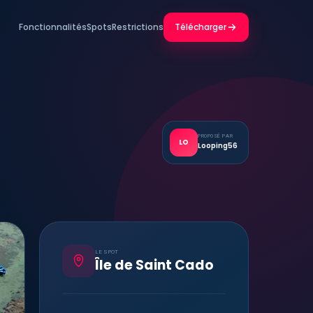
Fonctionnalités
Spots
Restrictions
Télécharger
PROPOSÉ PAR
LO
Looping56
LE SPOT
Île de Saint Cado