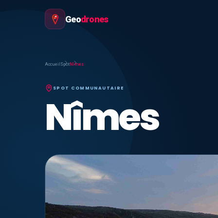
Geo
drones
Accueil
Spot
Nîmes
SPOT COMMUNAUTAIRE
Nîmes