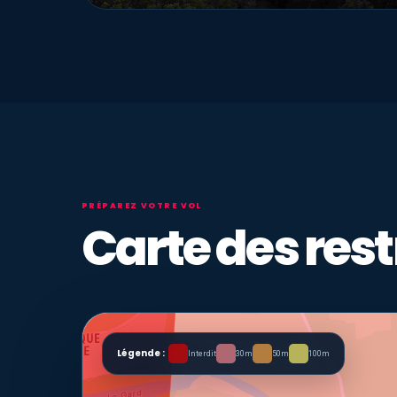
PRÉPAREZ VOTRE VOL
Carte des rest
Légende :
Interdit
30m
50m
100m