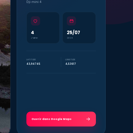
Dji mini 4
4
25/07
J’aime
2024
LATITUDE
LONGITUDE
43,94745
4,53617
Ouvrir dans Google Maps