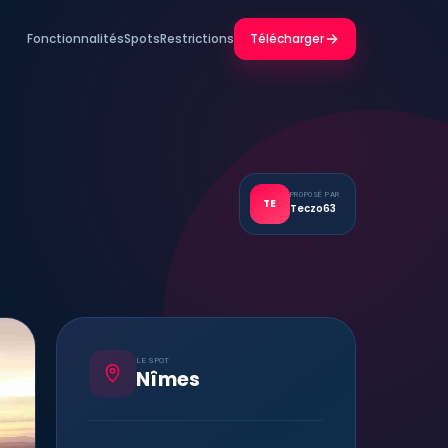
Fonctionnalités
Spots
Restrictions
Télécharger
PROPOSÉ PAR
TE
Teczo63
LE SPOT
Nîmes