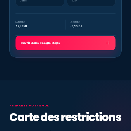
J’aime
2024
LATITUDE
LONGITUDE
47,76511
-3,30196
Ouvrir dans Google Maps
PRÉPAREZ VOTRE VOL
Carte des restrictions