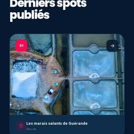
Derniers spots
publiés
01
Les marais salants de Guérande
Mini 4k