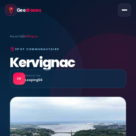
Geo
drones
Accueil
Spot
Kervignac
SPOT COMMUNAUTAIRE
Kervignac
PROPOSÉ PAR
LO
Looping56