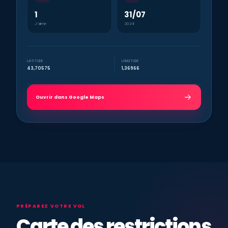
1
31/07
J’aime
2024
LATITUDE
LONGITUDE
43,70575
1,36966
Ouvrir dans Google Maps
PRÉPAREZ VOTRE VOL
Carte des restrictions