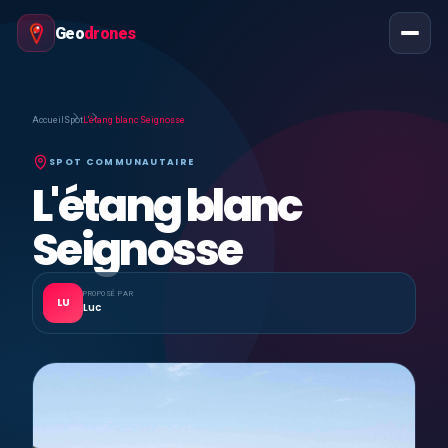
Geo
drones
Accueil
Spot
L'étang blanc Seignosse
SPOT COMMUNAUTAIRE
L'étang blanc
Seignosse
PROPOSÉ PAR
LU
Luc