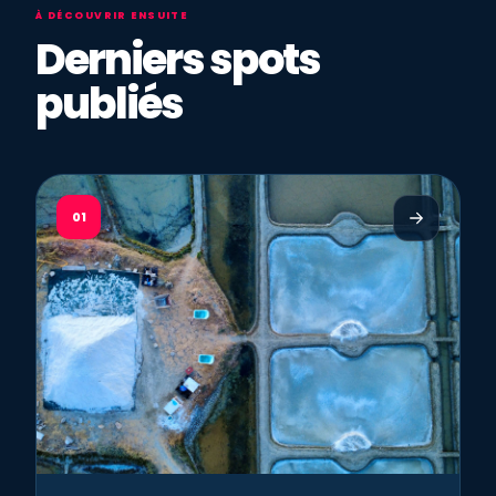
À DÉCOUVRIR ENSUITE
Derniers spots
publiés
01