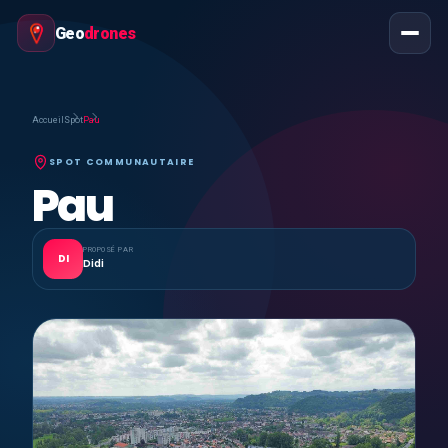
Geo
drones
Accueil
Spot
Pau
SPOT COMMUNAUTAIRE
Pau
PROPOSÉ PAR
DI
Didi