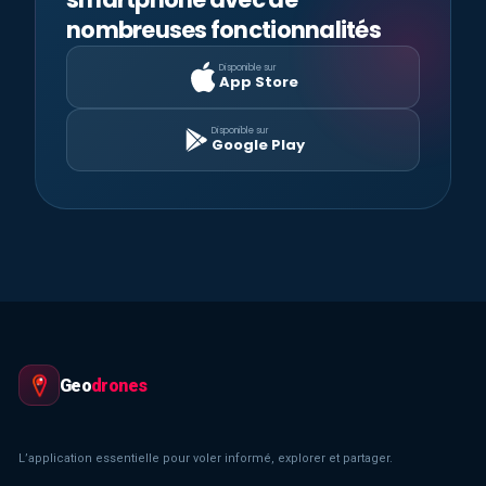
nombreuses fonctionnalités
Disponible sur
App Store
Disponible sur
Google Play
Geo
drones
L’application essentielle pour voler informé, explorer et partager.