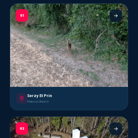
01
Serzy Et Prin
Potensic Atom 3
02