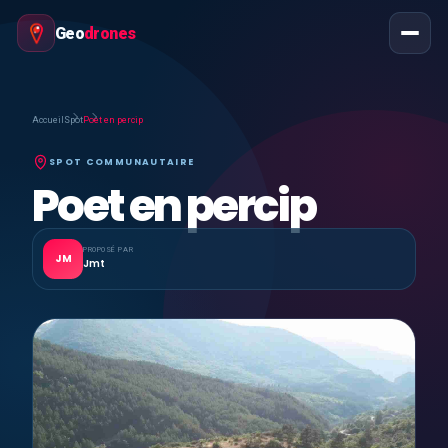
Geo
drones
Accueil
Spot
Poet en percip
SPOT COMMUNAUTAIRE
Poet en percip
PROPOSÉ PAR
JM
Jmt