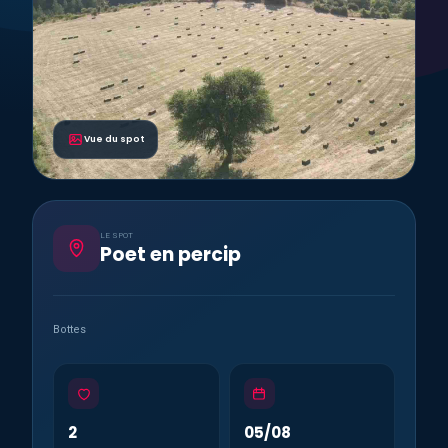
Vue du spot
LE SPOT
Poet en percip
Bottes
2
05/08