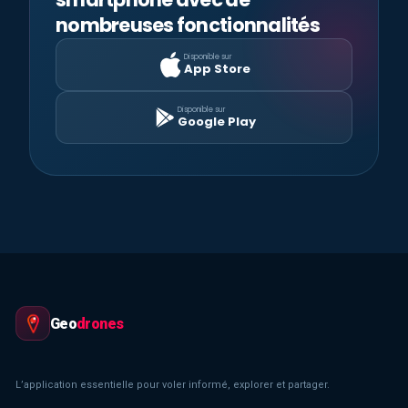
nombreuses fonctionnalités
Disponible sur
App Store
Disponible sur
Google Play
Geo
drones
L’application essentielle pour voler informé, explorer et partager.