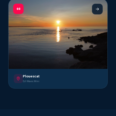
03
Plouescat
DJI Mavic Mini