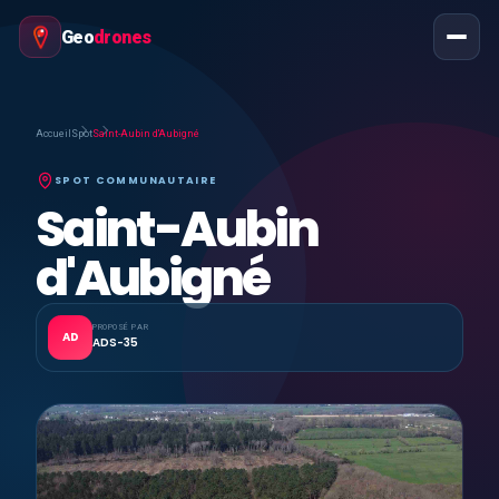
Geo
drones
Accueil
Spot
Saint-Aubin d'Aubigné
SPOT COMMUNAUTAIRE
Saint-Aubin
d'Aubigné
PROPOSÉ PAR
AD
ADS-35