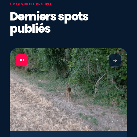
À DÉCOUVRIR ENSUITE
Derniers spots
publiés
01