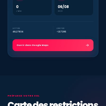
0
06/08
J’aime
2024
LATITUDE
LONGITUDE
48,27834
-1,57285
Ouvrir dans Google Maps
PRÉPAREZ VOTRE VOL
Carte des restrictions