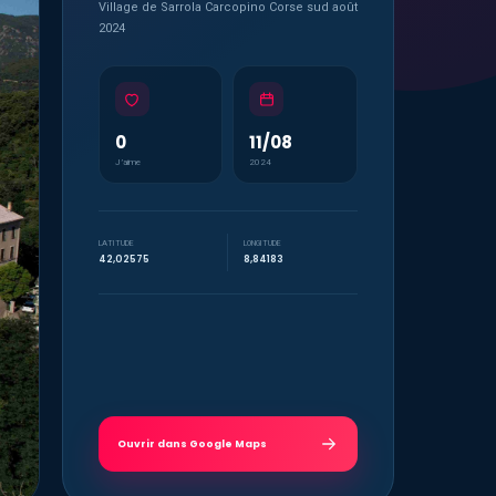
Village de Sarrola Carcopino Corse sud août
2024
0
11/08
J’aime
2024
LATITUDE
LONGITUDE
42,02575
8,84183
Ouvrir dans Google Maps