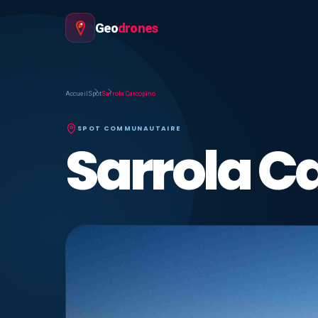
Geo
drones
Accueil
Spot
Sarrola Carcopino
SPOT COMMUNAUTAIRE
Sarrola C