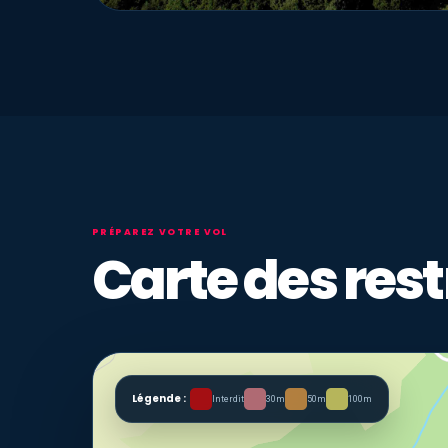
PRÉPAREZ VOTRE VOL
Carte des rest
Légende :
Interdit
30m
50m
100m