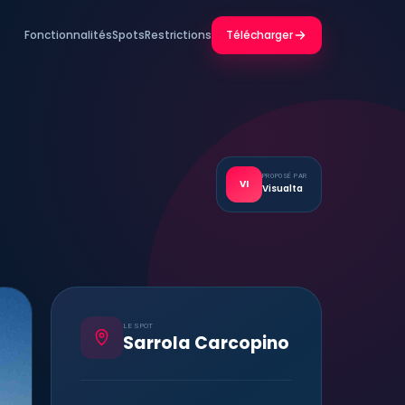
Fonctionnalités
Spots
Restrictions
Télécharger
PROPOSÉ PAR
VI
Visualta
LE SPOT
Sarrola Carcopino