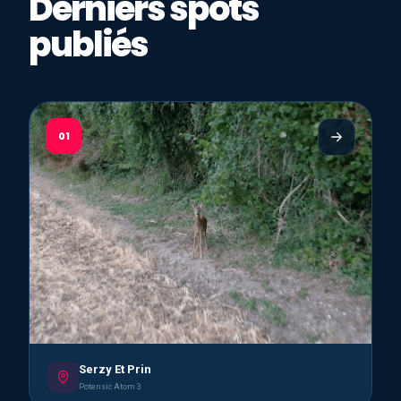
Derniers spots
publiés
01
Serzy Et Prin
Potensic Atom 3