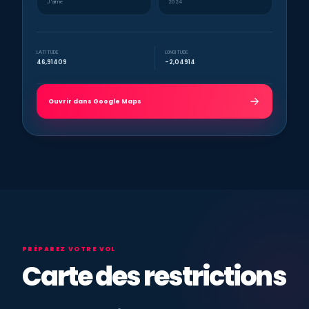
J’aime
2024
LATITUDE
LONGITUDE
46,91409
-2,04914
Ouvrir dans Google Maps
PRÉPAREZ VOTRE VOL
Carte des restrictions