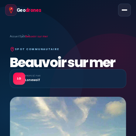
Geo
drones
Accueil
Spot
Beauvoir sur mer
SPOT COMMUNAUTAIRE
Beauvoir sur mer
PROPOSÉ PAR
LO
Lonewolf