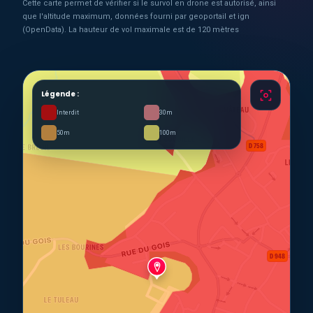
Cette carte permet de vérifier si le survol en drone est autorisé, ainsi
que l'altitude maximum, données fourni par geoportail et ign
(OpenData). La hauteur de vol maximale est de 120 mètres
Légende :
Interdit
30m
50m
100m