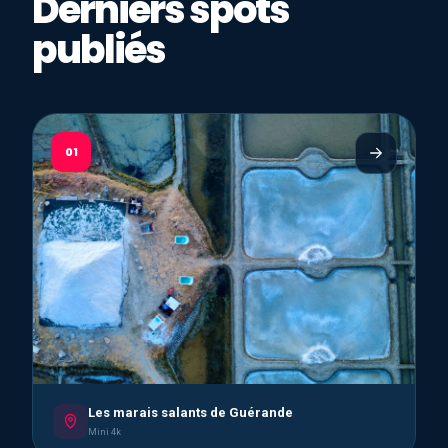
Derniers spots
publiés
01
Les marais salants de Guérande
Mini 4k