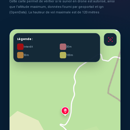
Cette carte permet de vérifier si le survol en drone est autorisé, ainsi
que l'altitude maximum, données fourni par geoportail et ign
(OpenData). La hauteur de vol maximale est de 120 mètres
Légende :
Interdit
30m
50m
100m