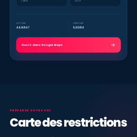
J’aime
2024
LATITUDE
LONGITUDE
44,16847
5,55814
Ouvrir dans Google Maps
PRÉPAREZ VOTRE VOL
Carte des restrictions