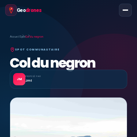
Geo
drones
Accueil
Spot
Col du negron
SPOT COMMUNAUTAIRE
Col du negron
PROPOSÉ PAR
JM
Jmt