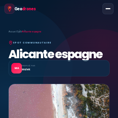
Geo
drones
Accueil
Spot
Alicante espagne
SPOT COMMUNAUTAIRE
Alicante espagne
PROPOSÉ PAR
MA
Malek