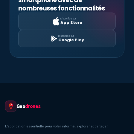
nombreuses fonctionnalités
Disponible sur
App Store
Disponible sur
Google Play
Geo
drones
L’application essentielle pour voler informé, explorer et partager.