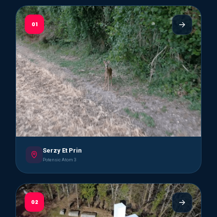
01
Serzy Et Prin
Potensic Atom 3
02