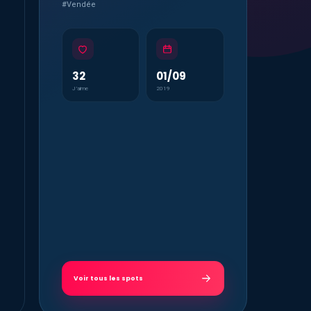
#Vendée
32
01/09
J’aime
2019
Voir tous les spots