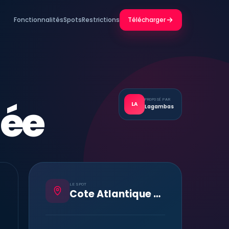
Fonctionnalités
Spots
Restrictions
Télécharger
dée
PROPOSÉ PAR
LA
Lagambas
LE SPOT
Cote Atlantique - Vendée