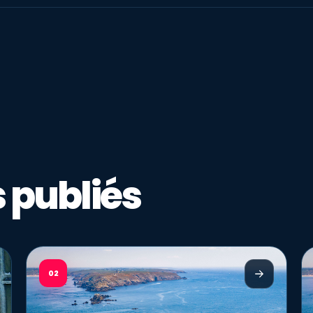
 publiés
02