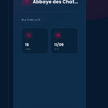
Abbaye des Chateliers Ile de Ré
#La Flotte en R
15
11/09
J’aime
2019