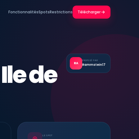
Fonctionnalités
Spots
Restrictions
Télécharger
Ile de
PROPOSÉ PAR
RA
Rammstein17
LE SPOT