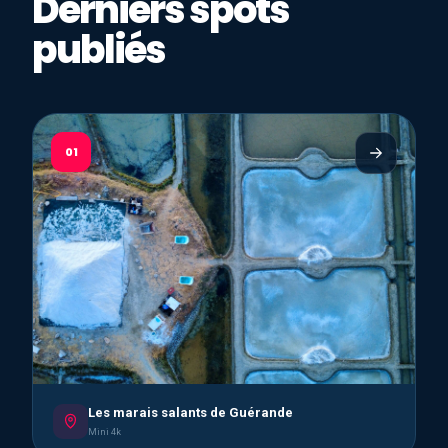
Derniers spots
publiés
01
Les marais salants de Guérande
Mini 4k