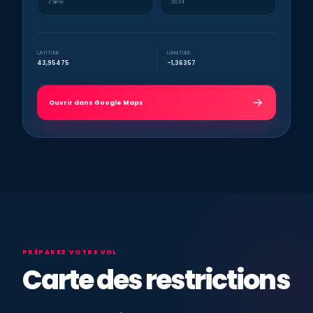
J’aime
2024
LATITUDE
LONGITUDE
43,95475
-1,36357
Ouvrir dans Google Maps
PRÉPAREZ VOTRE VOL
Carte des restrictions