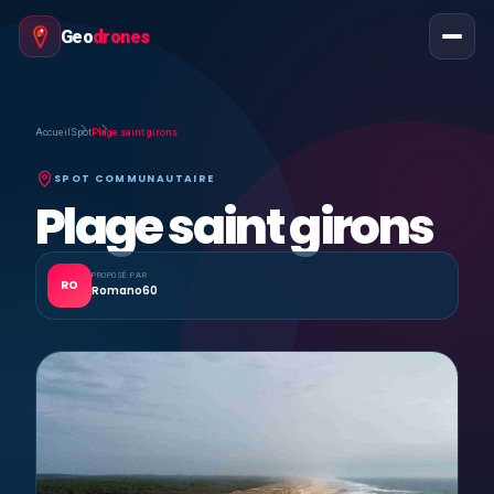
Geo
drones
Accueil
Spot
Plage saint girons
SPOT COMMUNAUTAIRE
Plage saint girons
PROPOSÉ PAR
RO
Romano60