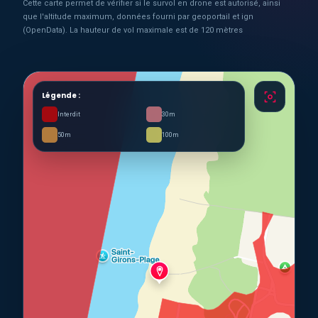
Cette carte permet de vérifier si le survol en drone est autorisé, ainsi
que l'altitude maximum, données fourni par geoportail et ign
(OpenData). La hauteur de vol maximale est de 120 mètres
Légende :
Interdit
30m
50m
100m