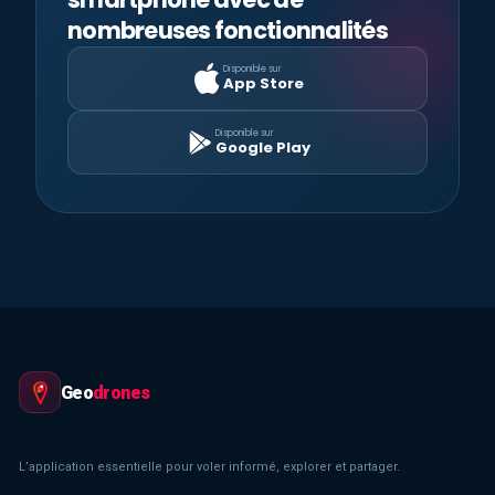
nombreuses fonctionnalités
Disponible sur
App Store
Disponible sur
Google Play
Geo
drones
L’application essentielle pour voler informé, explorer et partager.