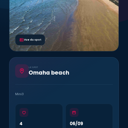
Vue du spot
LE SPOT
Omaha beach
Mini3
4
06/09