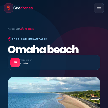
Geo
drones
Accueil
Spot
Omaha beach
SPOT COMMUNAUTAIRE
Omaha beach
PROPOSÉ PAR
SN
Snafu