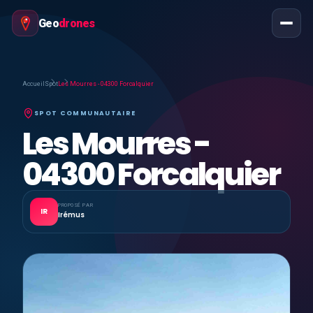
Geo
drones
Accueil
Spot
Les Mourres - 04300 Forcalquier
SPOT COMMUNAUTAIRE
Les Mourres -
04300 Forcalquier
PROPOSÉ PAR
IR
Irémus