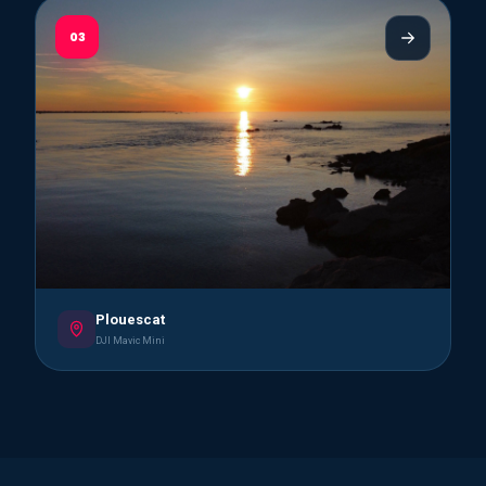
03
Plouescat
DJI Mavic Mini