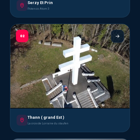
Serzy Et Prin
Potensic Atom 3
02
Thann ( grand Est )
La croix de Lorraine du staufen