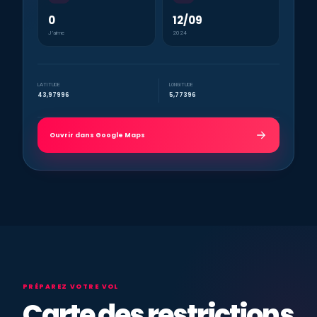
0
12/09
J’aime
2024
LATITUDE
LONGITUDE
43,97996
5,77396
Ouvrir dans Google Maps
PRÉPAREZ VOTRE VOL
Carte des restrictions