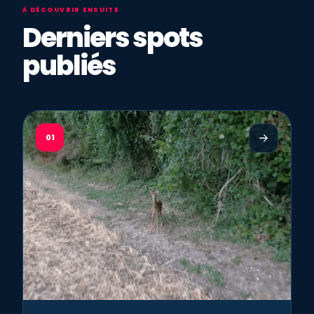
À DÉCOUVRIR ENSUITE
Derniers spots
publiés
01