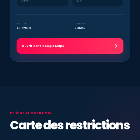
J’aime
2024
LATITUDE
LONGITUDE
43,72970
7,36197
Ouvrir dans Google Maps
PRÉPAREZ VOTRE VOL
Carte des restrictions