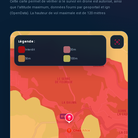
Cette carte permet de vérifier si le survol en drone est autorisé, ainsi
que l'altitude maximum, données fourni par geoportail et ign
(OpenData). La hauteur de vol maximale est de 120 mètres
Légende :
Interdit
30m
50m
100m