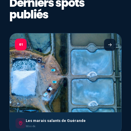
Derniers spots
publiés
01
Les marais salants de Guérande
Mini 4k