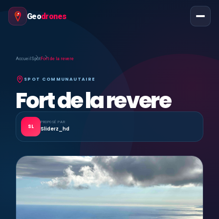
Geo
drones
Accueil
Spot
Fort de la revere
SPOT COMMUNAUTAIRE
Fort de la revere
PROPOSÉ PAR
SL
Sliderz_hd