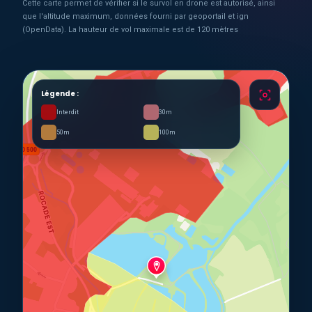
Cette carte permet de vérifier si le survol en drone est autorisé, ainsi
que l'altitude maximum, données fourni par geoportail et ign
(OpenData). La hauteur de vol maximale est de 120 mètres
Légende :
Interdit
30m
50m
100m