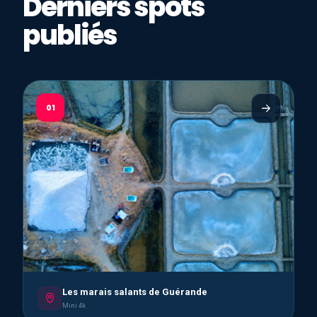
Derniers spots
publiés
01
Les marais salants de Guérande
Mini 4k