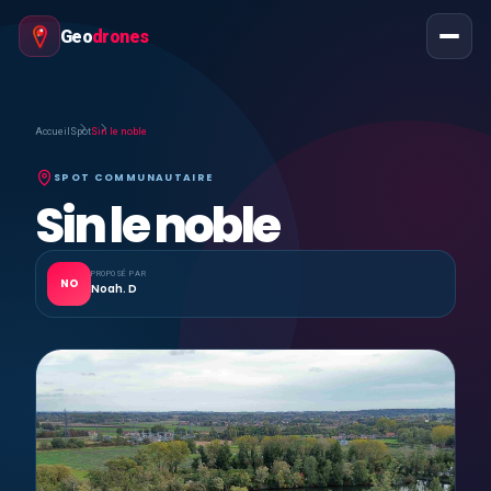
Geo
drones
Accueil
Spot
Sin le noble
SPOT COMMUNAUTAIRE
Sin le noble
PROPOSÉ PAR
NO
Noah. D