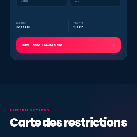
J’aime
2024
LATITUDE
LONGITUDE
50,36388
3,12837
Ouvrir dans Google Maps
PRÉPAREZ VOTRE VOL
Carte des restrictions