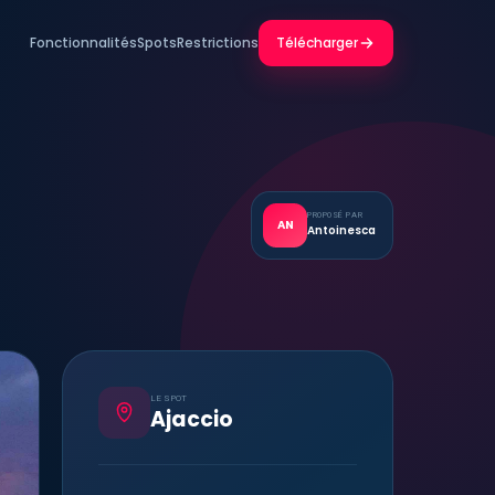
Fonctionnalités
Spots
Restrictions
Télécharger
PROPOSÉ PAR
AN
Antoinesca
LE SPOT
Ajaccio