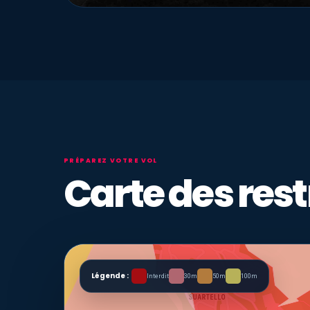
PRÉPAREZ VOTRE VOL
Carte des rest
Légende :
Interdit
30m
50m
100m