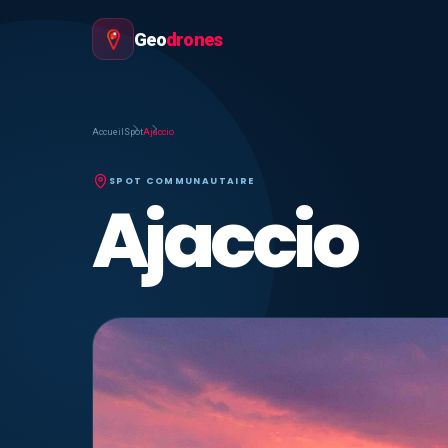
Geo
drones
Accueil
Spot
Ajaccio
SPOT COMMUNAUTAIRE
Ajaccio