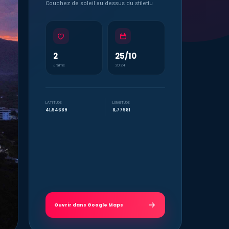
Couchez de soleil au dessus du stilettu
2
25/10
J’aime
2024
LATITUDE
LONGITUDE
41,94689
8,77981
Ouvrir dans Google Maps