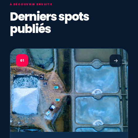
À DÉCOUVRIR ENSUITE
Derniers spots
publiés
01