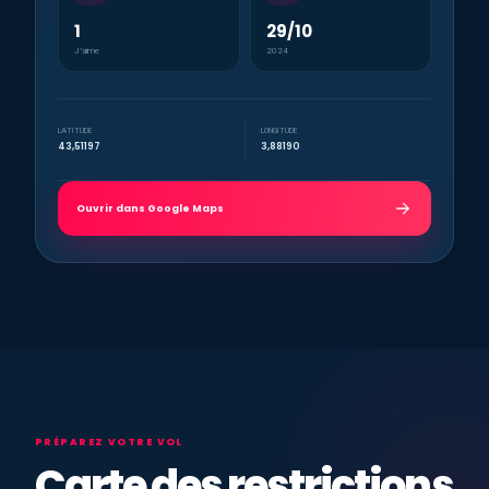
1
29/10
J’aime
2024
LATITUDE
LONGITUDE
43,51197
3,88190
Ouvrir dans Google Maps
PRÉPAREZ VOTRE VOL
Carte des restrictions