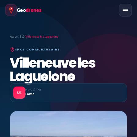
Geo
drones
Accueil
Spot
Villeneuve les Laguelone
SPOT COMMUNAUTAIRE
Villeneuve les
Laguelone
PROPOSÉ PAR
LO
Lowic