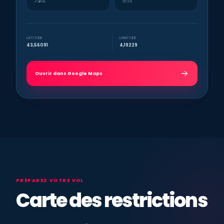
J’aime
2024
LATITUDE
LONGITUDE
43,56091
4,19229
Ouvrir dans Google Maps
PRÉPAREZ VOTRE VOL
Carte des restrictions