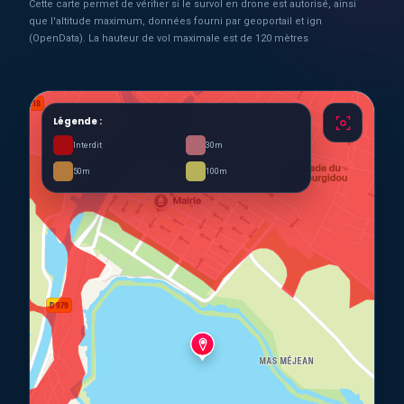
Cette carte permet de vérifier si le survol en drone est autorisé, ainsi
que l'altitude maximum, données fourni par geoportail et ign
(OpenData). La hauteur de vol maximale est de 120 mètres
Légende :
Interdit
30m
50m
100m