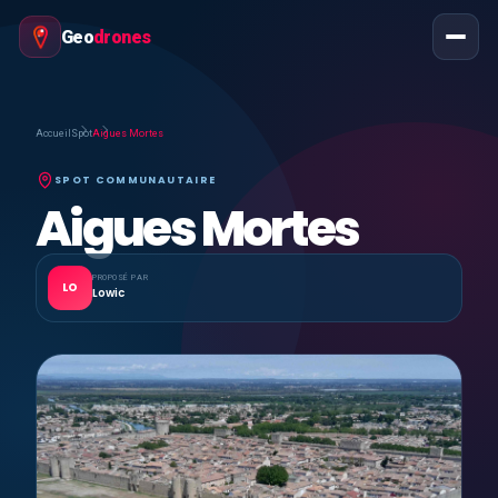
Geo
drones
Accueil
Spot
Aigues Mortes
SPOT COMMUNAUTAIRE
Aigues Mortes
PROPOSÉ PAR
LO
Lowic