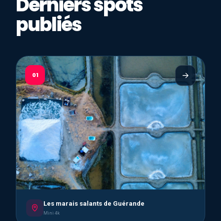
Derniers spots
publiés
01
Les marais salants de Guérande
Mini 4k