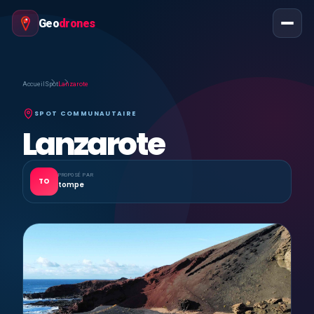
Geo
drones
Accueil
Spot
Lanzarote
SPOT COMMUNAUTAIRE
Lanzarote
PROPOSÉ PAR
TO
tompe