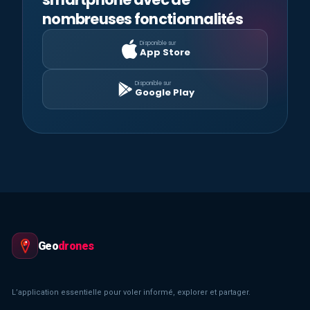
nombreuses fonctionnalités
Disponible sur
App Store
Disponible sur
Google Play
Geo
drones
L’application essentielle pour voler informé, explorer et partager.