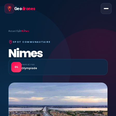
Geo
drones
Accueil
Spot
Nimes
SPOT COMMUNAUTAIRE
Nimes
PROPOSÉ PAR
OL
Olympiade