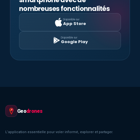
nombreuses fonctionnalités
Disponible sur
App Store
Disponible sur
Google Play
Geo
drones
L’application essentielle pour voler informé, explorer et partager.