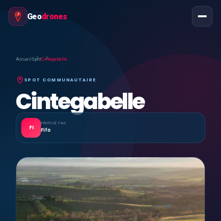
Geo
drones
Accueil
Spot
Cintegabelle
SPOT COMMUNAUTAIRE
Cintegabelle
PROPOSÉ PAR
FI
Fifo