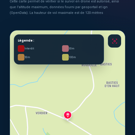
Cette carte permet de vérifier si le survol en drone est autorisé, ainsi
que l'altitude maximum, données fourni par geoportail et ign
(OpenData). La hauteur de vol maximale est de 120 mètres
Légende :
Interdit
30m
50m
100m