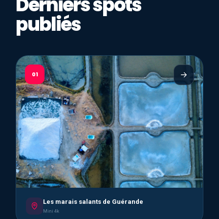
Derniers spots
publiés
01
Les marais salants de Guérande
Mini 4k