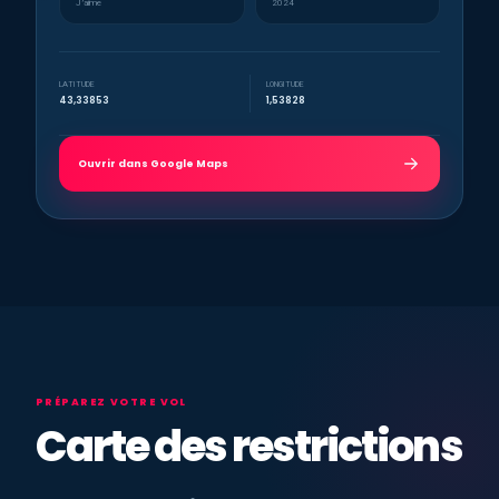
J’aime
2024
LATITUDE
LONGITUDE
43,33853
1,53828
Ouvrir dans Google Maps
PRÉPAREZ VOTRE VOL
Carte des restrictions