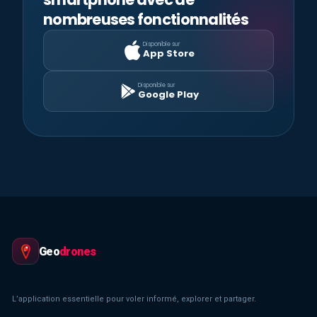
nombreuses fonctionnalités
Disponible sur
App Store
Disponible sur
Google Play
Geo
drones
L’application essentielle pour voler informé, explorer et partager.