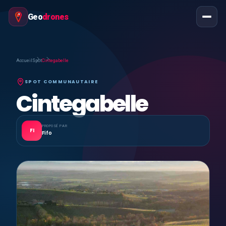
Geo
drones
Accueil
Spot
Cintegabelle
SPOT COMMUNAUTAIRE
Cintegabelle
PROPOSÉ PAR
FI
Fifo