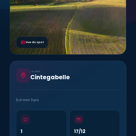
Vue du spot
LE SPOT
Cintegabelle
DJI mini 3 pro
1
17/12