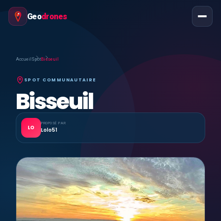
Geo
drones
Accueil
Spot
Bisseuil
SPOT COMMUNAUTAIRE
Bisseuil
PROPOSÉ PAR
LO
Lolo51