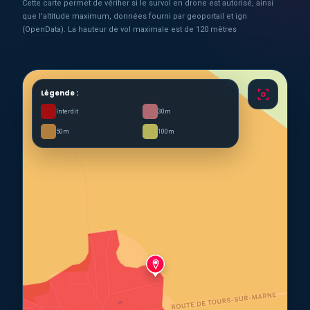
Cette carte permet de vérifier si le survol en drone est autorisé, ainsi
que l'altitude maximum, données fourni par geoportail et ign
(OpenData). La hauteur de vol maximale est de 120 mètres
Légende :
Interdit
30m
50m
100m