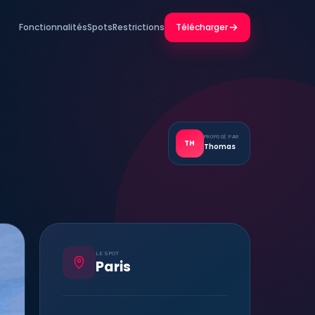
Fonctionnalités
Spots
Restrictions
Télécharger
PROPOSÉ PAR
TH
Thomas
LE SPOT
Paris