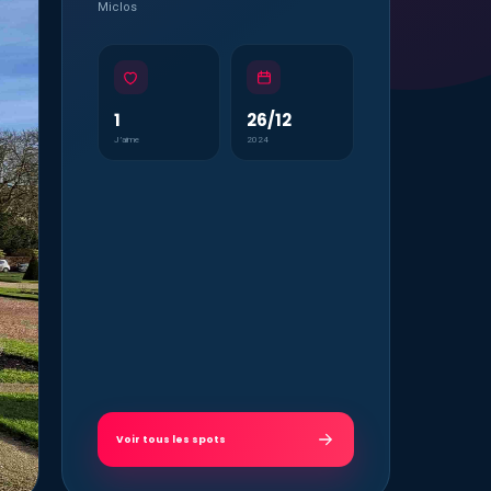
Miclos
1
26/12
J’aime
2024
Voir tous les spots