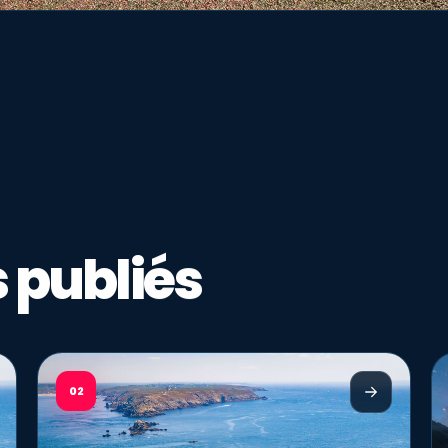
 publiés
02