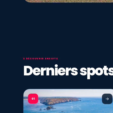
À DÉCOUVRIR ENSUITE
Derniers spots
01