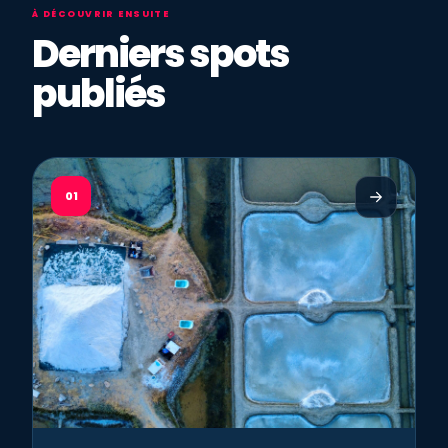
À DÉCOUVRIR ENSUITE
Derniers spots
publiés
01