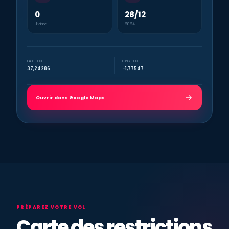
0
28/12
J’aime
2024
LATITUDE
LONGITUDE
37,24286
-1,77547
Ouvrir dans Google Maps
PRÉPAREZ VOTRE VOL
Carte des restrictions