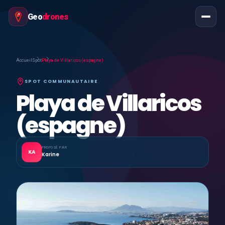
Geo
drones
Accueil
Spot
Playa de Villaricos (espagne)
SPOT COMMUNAUTAIRE
Playa de Villaricos
(espagne)
PROPOSÉ PAR
KA
Karine