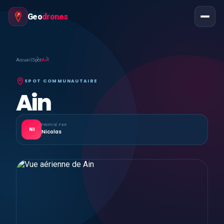
Geo
drones
Accueil
Spot
Ain
SPOT COMMUNAUTAIRE
Ain
PROPOSÉ PAR
NI
Nicolas