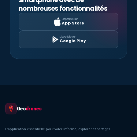
nombreuses fonctionnalités
Disponible sur
App Store
Disponible sur
Google Play
Geo
drones
L’application essentielle pour voler informé, explorer et partager.