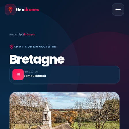
Geo
drones
Accueil
Spot
Bretagne
SPOT COMMUNAUTAIRE
Bretagne
PROPOSÉ PAR
LE
Lemoutonnec