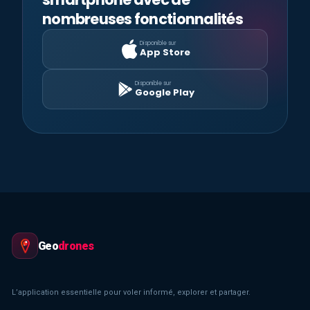
nombreuses fonctionnalités
Disponible sur
App Store
Disponible sur
Google Play
Geo
drones
L’application essentielle pour voler informé, explorer et partager.