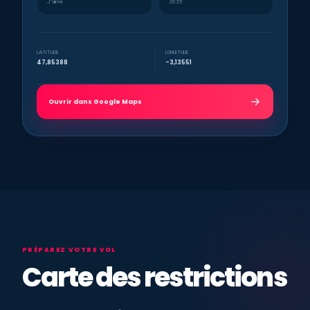
J’aime
2025
LATITUDE
LONGITUDE
47,85388
-3,13551
Ouvrir dans Google Maps
PRÉPAREZ VOTRE VOL
Carte des restrictions