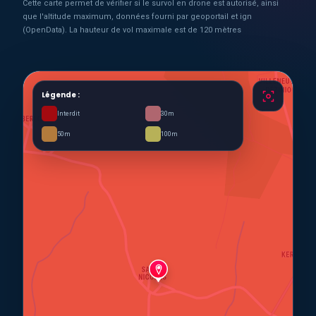
Cette carte permet de vérifier si le survol en drone est autorisé, ainsi
que l'altitude maximum, données fourni par geoportail et ign
(OpenData). La hauteur de vol maximale est de 120 mètres
Légende :
Interdit
30m
50m
100m