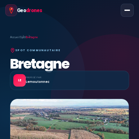
Geo
drones
Accueil
Spot
Bretagne
SPOT COMMUNAUTAIRE
Bretagne
PROPOSÉ PAR
LE
Lemoutonnec