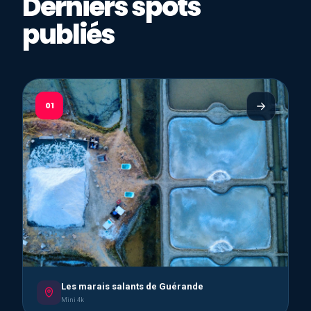
Derniers spots
publiés
01
Les marais salants de Guérande
Mini 4k