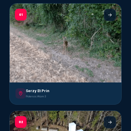
01
Serzy Et Prin
Potensic Atom 3
02