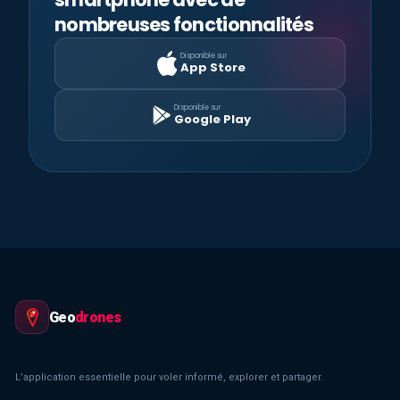
nombreuses fonctionnalités
Disponible sur
App Store
Disponible sur
Google Play
Geo
drones
L’application essentielle pour voler informé, explorer et partager.