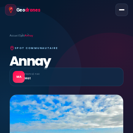
Geo
drones
Accueil
Spot
Annay
SPOT COMMUNAUTAIRE
Annay
PROPOSÉ PAR
MA
Mat